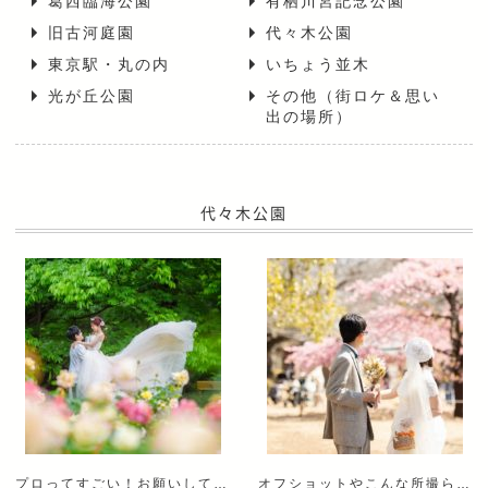
葛西臨海公園
有栖川宮記念公園
旧古河庭園
代々木公園
東京駅・丸の内
いちょう並木
光が丘公園
その他（街ロケ＆思い
出の場所）
代々木公園
プロってすごい！お願いして良かった！と思いました。
オフショットやこんな所撮られてたんだという素敵な写真が沢山ありました。