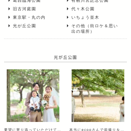
葛西臨海公園
有栖川宮記念公園
旧古河庭園
代々木公園
東京駅・丸の内
いちょう並木
光が丘公園
その他（街ロケ＆思い
出の場所）
光が丘公園
要望に寄り添っていただけて後悔のないフォトウェディングでした
本当にecooさんで前撮りをすることを決めて良かったと思いました。