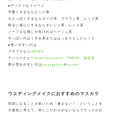
●ザックリなイメージ
可愛くするならピンク系
大人っぽくするならローズ系、ブラウン系、レッド系
明るい感じにするならオレンジ系、レッド系
ノーブルな感じが良ければベージュ系
今っぽいのはくすみ系またははっきりとしたレッド
●使いやすいのは
プチプラなら
OPERA
デパコスだと
YvesSaintLaurent
、
THREE
、
資生堂
唇が荒れやすい方は
naturaglace
や
to/one
ウエディングメイクにおすすめのマスカラ
笑顔になることが多いため「滲まない！」ということを
大優先に考えて。特にこだわりがないならブラックがお