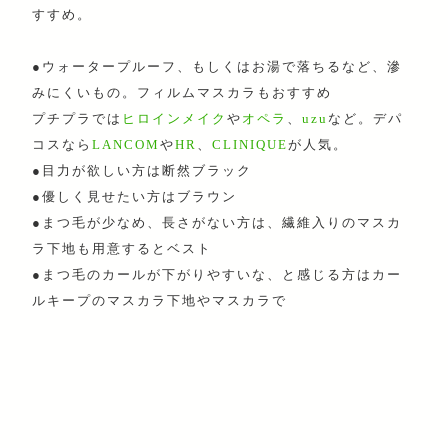
すすめ。
●ウォータープルーフ、もしくはお湯で落ちるなど、滲
みにくいもの。フィルムマスカラもおすすめ
プチプラでは
ヒロインメイク
や
オペラ
、
uzu
など。デパ
コスなら
LANCOM
や
HR
、
CLINIQUE
が人気。
●目力が欲しい方は断然ブラック
●優しく見せたい方はブラウン
●まつ毛が少なめ、長さがない方は、繊維入りのマスカ
ラ下地も用意するとベスト
●まつ毛のカールが下がりやすいな、と感じる方はカー
ルキープのマスカラ下地やマスカラで