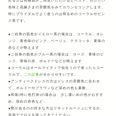
れる方は何種類かご用意いただけるとベスト。付けたい
色味と花嫁さまの雰囲気をみてカウンセリングします。
特にブライダルでよく使うのは明るめのコーラルやピン
ク系です。
●ご自身の肌色がイエロー系の場合は、コーラル、オレ
ンジ、黄色味のピンク、ベージュ、テラコッタ、黄味の
赤などが映えます
●ご自身の肌色がブルー系の場合は、ローズ、青味のピ
ンク、青味の赤、ボルドーなどが映えます
●コーラルはオールマイティで似合うので迷ったらコー
ラルで。
この記事
が分かりやすいです。
●アンティークドレスの方はドレスの雰囲気に合わせ
て、ボルドーやブラウンなど深めの色も素敵。
●和装(特に色打掛)の場合は、少し濃いめの色がおすす
め。強めの赤色など。
●艶があるのが好きな方はリキッドルージュにするか、
追加でグロスを持ってきてください。