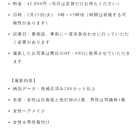
料金：42,800円（当日は足袋だけお持ちください）
日時：2月25日(火) 9時～15時頃（時間は前後する可
能性があります）
試着日：要相談、事前に一度衣装合わせに行っていただ
く必要があります
撮影したお写真は弊社のHP・SNSに使用させていただき
ます
【撮影内容】
納品データ：色補正済み200カット以上
衣装：女性は白無垢と色打掛の2着、男性は羽織袴1着
女性ヘアメイク
女性＆男性着付け